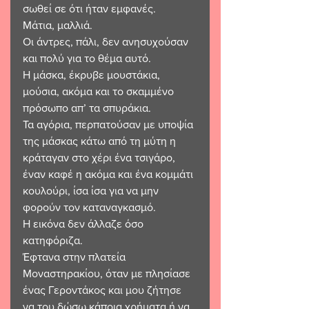
σωθεί σε ότι ήταν εμφανές. 
Μάτια, μαλλιά. 
Οι άντρες, πάλι, δεν ανησυχούσαν 
και πολύ για το θέμα αυτό. 
Η μάσκα, έκρυβε μουστάκια, 
μούσια, ακόμα και το σκαμμένο 
πρόσωπο απ’ τα σπυράκια. 
Τα αγόρια, περπατούσαν με υποψία 
της μάσκας κάτω από τη μύτη η 
κράταγαν στο χέρι ένα τσιγάρο, 
έναν καφέ η ακόμα και ένα κομμάτι 
κουλούρι, ίσα ίσα για να μην 
φορούν τον καταναγκασμό. 
Η εικόνα δεν άλλαζε όσο 
κατηφόριζα. 
Έφτανα στην πλατεία 
Μοναστηρακίου, όταν με πλησίασε 
ένας Γεροντάκος και μου ζήτησε 
να του δώσω κάποια χρήματα ή να 