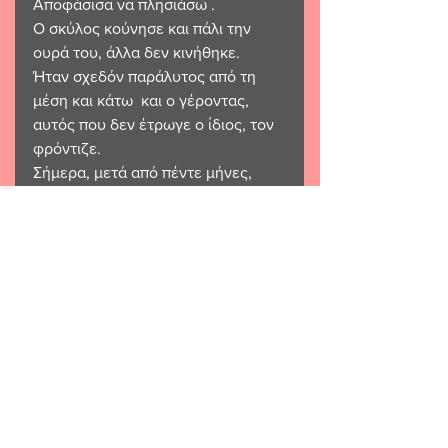
Αποφάσισα να πλησιάσω . 
Ο σκύλος κούνησε και πάλι την 
ουρά του, άλλα δεν κινήθηκε. 
Ήταν σχεδόν παράλυτος από τη 
μέση και κάτω  και ο γέροντας, 
αυτός που δεν έτρωγε ο ίδιος, τον 
φρόντιζε. 
Σήμερα, μετά από πέντε μήνες, 
νιώθω περήφανος που ο γέρος και 
ο σκύλος του είναι σε πιο καλή 
κατάσταση. 
Σε ένα σπιτάκι στο χωράφι μου, 
έξω από τη Σπάρτη. 
Ο γέροντας επιστάτης και ο 
σκύλος, φύλακας. 
Οι εγχειρήσεις του αποκατέστησαν 
την κίνηση. 
Πόσο χαρούμενος είμαι που και οι 
δύο ζουν αγαπημένοι και 