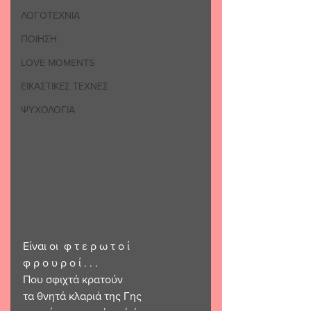
ΛΟΓΟΤΕΧΝΙΑ
ΠΟΙΗΣΗ
LOVE MOMENTS
ΕΙΚΑΣΤΙΚΕΣ ΤΕΧΝΕΣ
ΨΥΧΟΛΟΓΙΑ
Είναι οι  φ τ ε ρ ω τ ο ί   
φ ρ ο υ ρ ο ί . . .
Που σφιχτά κρατούν 
τα θνητά κλαριά της Γης