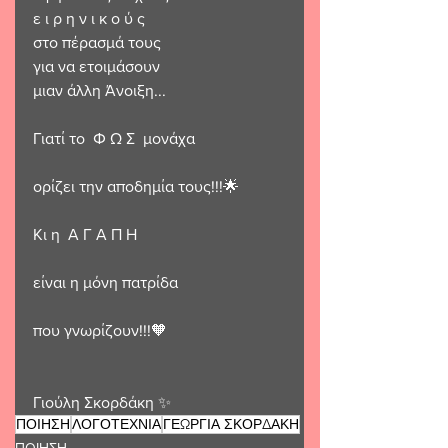
ε ι ρ η ν ι κ ο ύ ς 
στο πέρασμά τους
για να ετοιμάσουν 
μιαν άλλη Άνοιξη...
Γιατί το  Φ Ω Σ  μονάχα
ορίζει την αποδημία τους!!!🌟
Κι η  Α Γ Α Π Η  
είναι η μόνη πατρίδα 
που γνωρίζουν!!!🧡
Γιούλη Σκορδάκη ✨ 
ΠΟΙΗΣΗ
ΛΟΓΟΤΕΧΝΙΑ
ΓΕΩΡΓΙΑ ΣΚΟΡΔΑΚΗ