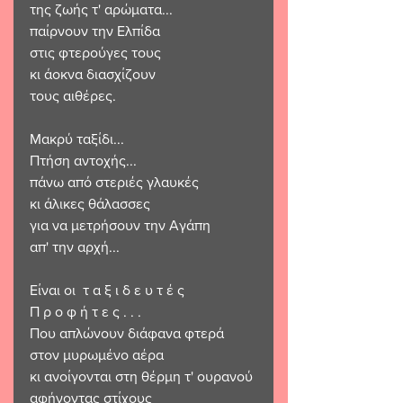
της ζωής τ' αρώματα...
παίρνουν την Ελπίδα 
στις φτερούγες τους
κι άοκνα διασχίζουν 
τους αιθέρες.
Μακρύ ταξίδι...
Πτήση αντοχής...
πάνω από στεριές γλαυκές 
κι άλικες θάλασσες
για να μετρήσουν την Αγάπη 
απ' την αρχή...
Είναι οι  τ α ξ ι δ ε υ τ έ ς   
Π ρ ο φ ή τ ε ς . . .
Που απλώνουν διάφανα φτερά 
στον μυρωμένο αέρα
κι ανοίγονται στη θέρμη τ' ουρανού 
αφήνοντας στίχους  