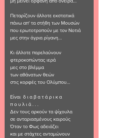
μη μείνει ορφανή από όνειρα... 
Πεταρίζουν άλλοτε εκστατικά
πάνω απ' τα στήθη των Μουσών 
που ερωτοτροπούν με τον Νοτιά
μες στην άγρια ρίγανη...
Κι άλλοτε παρελαύνουν 
φτεροκοπώντας ιερά
μες στο βλέμμα 
των αθάνατων θεών 
στις κορφές του Ολύμπου...
Είναι  δ ι α β α τ ά ρ ι κ α   
π ο υ λ ι ά . . .
Δεν τους αρκούν τα ψίχουλα 
σε ανταριασμένους καιρούς
Όταν το Φως αδειάζει 
και με στάχτες ανταμώνουν 