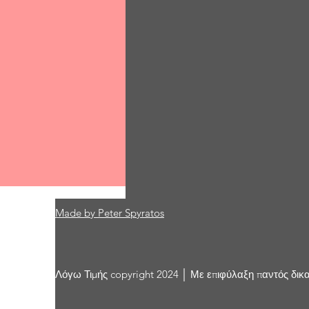
Made by Peter Spyratos
Comments
Λόγω Τιμής copyright 2024 │ Με επιφύλαξη παντός δικ
Write a comment...
Φράχτης περάσματος