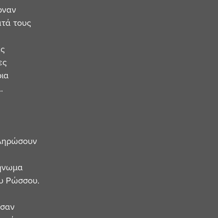
ρναν 
τά τους 
ς 
ες 
ια 
. 
ληρώσουν 
ήνωμα 
υ Ρώσσου. 
ασαν 