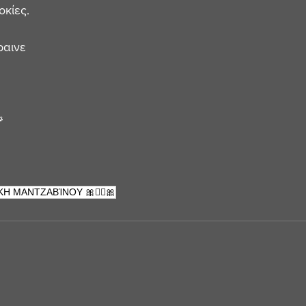
οκίες. 
ραινε 
 
ΚΗ ΜΑΝΤΖΑΒΊΝΟΥ 🎀⛓️‍💥🎀